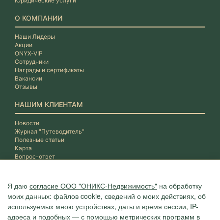
Юридические услуги
О КОМПАНИИ
Наши Лидеры
Акции
ONYX-VIP
Сотрудники
Награды и сертификаты
Вакансии
Отзывы
НАШИМ КЛИЕНТАМ
Новости
Журнал "Путеводитель"
Полезные статьи
Карта
Вопрос-ответ
Я даю
согласие ООО "ОНИКС-Недвижимость"
на обработку
моих данных: файлов cookie, сведений о моих действиях, об
используемых мною устройствах, даты и время сессии, IP-
адреса и подобных — с помощью метрических программ в