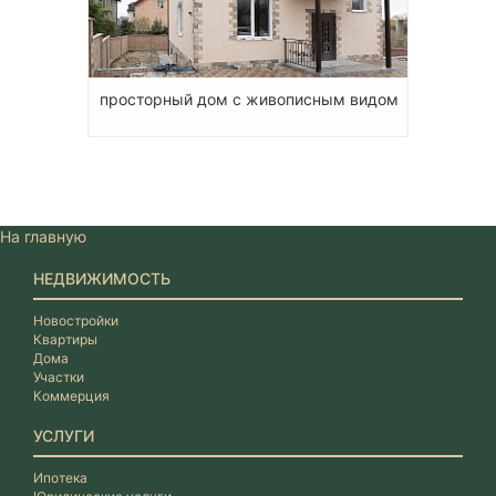
просторный дом с живописным видом
На главную
НЕДВИЖИМОСТЬ
Новостройки
Квартиры
Дома
Участки
Коммерция
УСЛУГИ
Ипотека