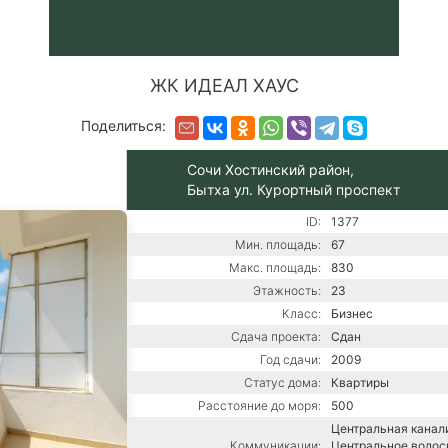
ЖК ИДЕАЛ ХАУС
Поделиться:
Сочи Хостинский район,
Бытха ул. Курортный проспект
ID:
1377
Мин. площадь:
67
Макс. площадь:
830
Этажность:
23
Класс:
Бизнес
Сдача проекта:
Сдан
Год сдачи:
2009
Статус дома:
Квартиры
Расстояние до моря:
500
Центральная канали
Коммуникации:
Центральное водос