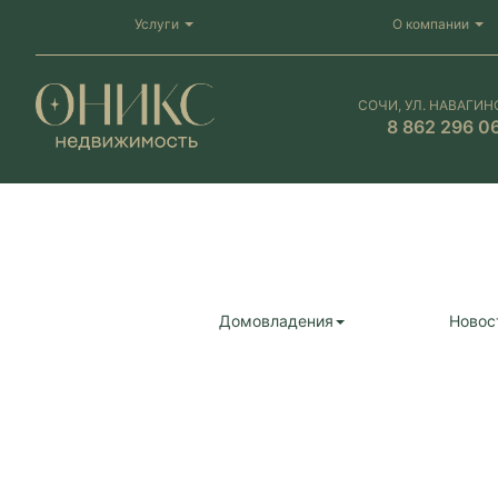
Услуги
О компании
СОЧИ, УЛ. НАВАГИН
8 862 296 0
Домовладения
Новос