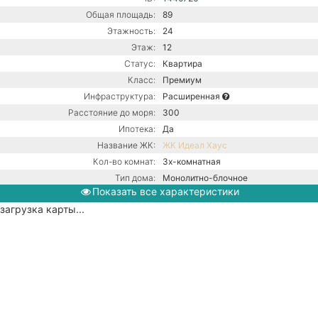
Общая площадь:
89
Этажность:
24
Этаж:
12
Статус:
Квартира
Класс:
Премиум
Инфраструктура:
Расширенная
Расстояние до моря:
300
Ипотека:
Да
Название ЖК:
ЖК Идеал Хаус
Кол-во комнат:
3х-комнатная
Тип дома:
Монолитно-блочное
Показать все характеристики
Ремонт:
С ремонтом
загрузка карты...
Центральная канализация /
Коммуникации:
Центральное водоснабжение /
Центральное отопление