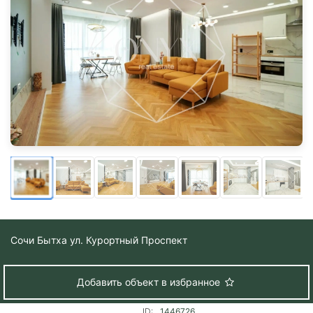
Сочи
Бытха ул. Курортный Проспект
Добавить объект в избранное
ID:
1446726