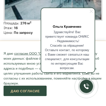
2
Площадь:
276 м
Ольга Кравченко
Этаж:
16
Здравствуйте! Вас
Цена:
По запросу
приветствует команда ОНИКС
- Недвижимость!
Многокомнатная
Спасибо за обращение!
Премиум класса
Оставьте контакт, по которому
Продаю роскошный пентхаус в двух уровнях для
Я даю
согласие ООО "ОНИКС-Недвижимость"
на обработку
с Вами сможет связаться наш
настоящих ценителей! В отделке использовались
моих данных: файлов cookie, сведений о моих действиях, об
специалист, для консультации
исключительно премиальные материалы, итальянская
используемых мною устройствах, даты и время сессии, IP-
по интересующим Вас
мебель и техника, выполнены на заказ.
вопросам.
адреса и подобных — с помощью метрических программ в
Это идеальный вариант для большой семьи и комфортной
целях улучшения работы сайта и его маркетинга. Если вы не
жизни. Место, в котором вс...
согласны с их использованием, поменяйте настройки в вашем
браузере.
Горбунова Татьяна Михайловна
ДАЮ СОГЛАСИЕ
Квартира в комплексе Элит класса