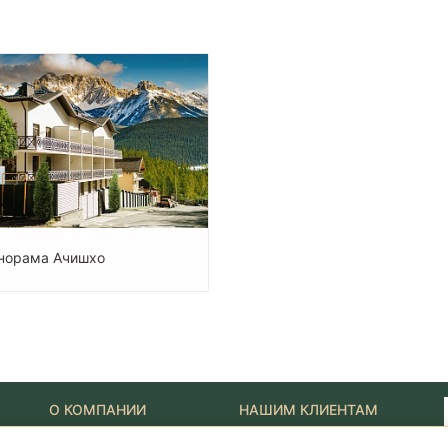
норама Ачишхо
О КОМПАНИИ
НАШИМ КЛИЕНТАМ
Наши Лидеры
Новости