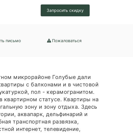
Запросить скидку
ть письмо
Пожаловаться
ртном микрорайоне Голубые дали
квартиры с балконами и в чистовой
укатуркой, пол - керамогранитом.
в квартирном статусе. Квартиры на
альную зону и зону отдыха. Здесь
тории, аквапарк, дельфинарий и
бная транспортная развязка,
тной интернет, телевидение,