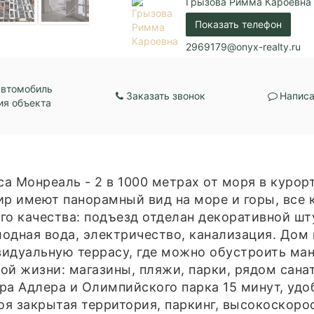
Грызова Римма Кароевна
Показать телефон
2969179@onyx-realty.ru
автомобиль
Заказать звонок
Написа
ия объекта
а Монреаль - 2 в 1000 метрах от моря в куро
ир имеют панорамный вид на море и горы, все 
го качества: подъезд отделан декоративной шт
одная вода, электричество, канализация. Дом 
идуальную террасу, где можно обустроить манг
ой жизни: магазины, пляжи, парки, рядом сана
ра Адлера и Олимпийского парка 15 минут, удо
оя закрытая территория, паркинг, высокоскорос