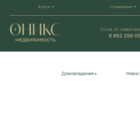
Услуги
О компании
СОЧИ, УЛ. НАВАГИН
8 862 296 0
Домовладения
Новос