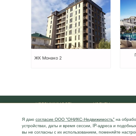
ЖК Монако 2
НЕДВИЖИМОСТЬ
УСЛУГИ
Новостройки
Ипотека
Я даю
согласие ООО "ОНИКС-Недвижимость"
на обрабо
Квартиры
Юридические услуги
устройствах, даты и время сессии, IP-адреса и подобн
Дома
вы не согласны с их использованием, поменяйте настро
Участки