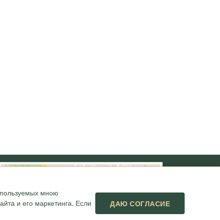
используемых мною
йта и его маркетинга. Если
ДАЮ СОГЛАСИЕ