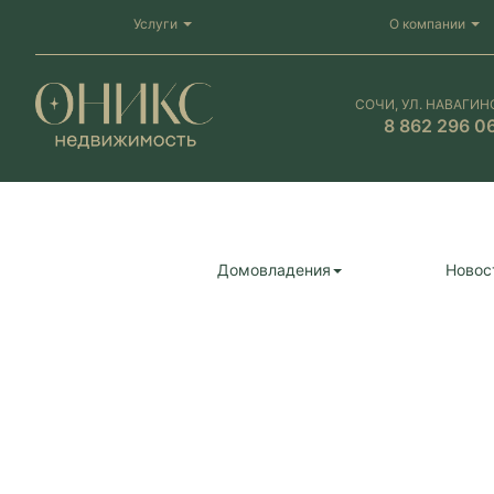
Услуги
О компании
СОЧИ, УЛ. НАВАГИН
8 862 296 0
Домовладения
Новос