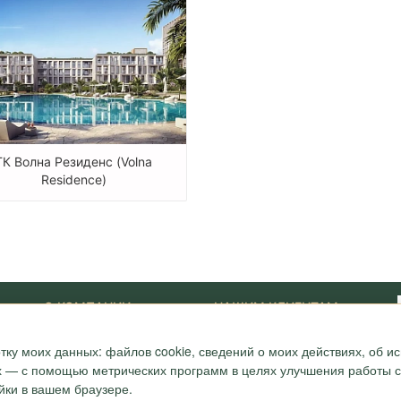
ГК Волна Резиденс (Volna
Residence)
О КОМПАНИИ
НАШИМ КЛИЕНТАМ
Наши Лидеры
Новости
тку моих данных: файлов cookie, сведений о моих действиях, об 
Акции
Журнал "Путеводитель"
ых — с помощью метрических программ в целях улучшения работы са
ONYX-VIP
Полезные статьи
йки в вашем браузере.
Сотрудники
Карта