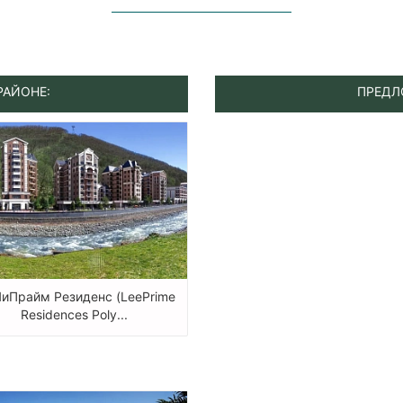
РАЙОНЕ:
ПРЕДЛ
ЛиПрайм Резиденс (LeePrime
Residences Poly...