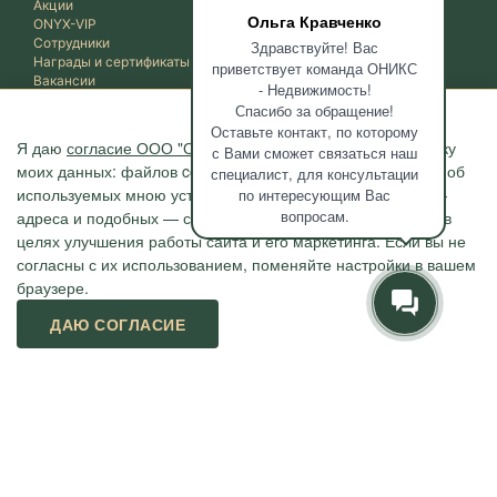
Акции
Ольга Кравченко
ONYX-VIP
Сотрудники
Здравствуйте! Вас
Награды и сертификаты
приветствует команда ОНИКС
Вакансии
- Недвижимость!
Отзывы
Спасибо за обращение!
Оставьте контакт, по которому
НАШИМ КЛИЕНТАМ
Я даю
согласие ООО "ОНИКС-Недвижимость"
на обработку
с Вами сможет связаться наш
моих данных: файлов cookie, сведений о моих действиях, об
специалист, для консультации
Новости
используемых мною устройствах, даты и время сессии, IP-
по интересующим Вас
Журнал "Путеводитель"
вопросам.
адреса и подобных — с помощью метрических программ в
Полезные статьи
Карта
целях улучшения работы сайта и его маркетинга. Если вы не
Вопрос-ответ
согласны с их использованием, поменяйте настройки в вашем
браузере.
ДАЮ СОГЛАСИЕ
Агентство "ОНИКС", недвижимость в Сочи, квартиры в Сочи