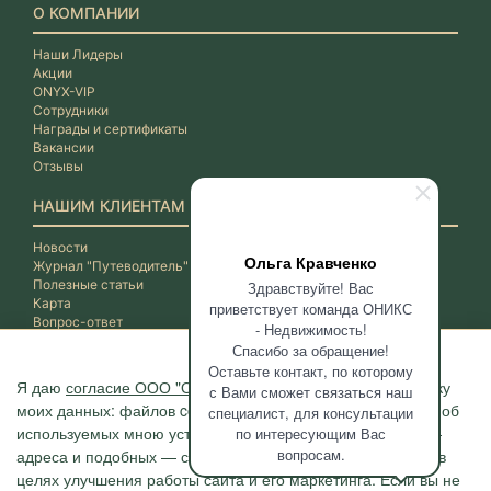
О КОМПАНИИ
Наши Лидеры
Акции
ONYX-VIP
Сотрудники
Награды и сертификаты
Вакансии
Отзывы
НАШИМ КЛИЕНТАМ
Новости
Ольга Кравченко
Журнал "Путеводитель"
Полезные статьи
Здравствуйте! Вас
Карта
приветствует команда ОНИКС
Вопрос-ответ
- Недвижимость!
Спасибо за обращение!
Оставьте контакт, по которому
Я даю
согласие ООО "ОНИКС-Недвижимость"
на обработку
с Вами сможет связаться наш
моих данных: файлов cookie, сведений о моих действиях, об
специалист, для консультации
используемых мною устройствах, даты и время сессии, IP-
по интересующим Вас
вопросам.
адреса и подобных — с помощью метрических программ в
целях улучшения работы сайта и его маркетинга. Если вы не