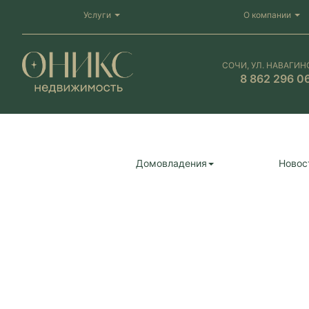
Услуги
О компании
СОЧИ, УЛ. НАВАГИН
8 862 296 0
Домовладения
Новос