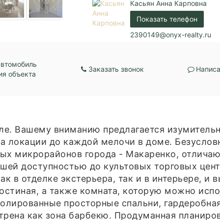
Касьян Анна Карповна
Показать телефон
2390149@onyx-realty.ru
автомобиль
Заказать звонок
Написа
ия объекта
ле. Вашему вниманию предлагается изумительн
а локации до каждой мелочи в доме. Безуслов
ных микрорайонов города - Макаренко, отлича
ешей доступностью до культовых торговых цент
ак в отделке экстерьера, так и в интерьере, и 
гостиная, а также комната, которую можно исп
золированные просторные спальни, гардеробна
трена как зона барбекю. Продуманная планиро