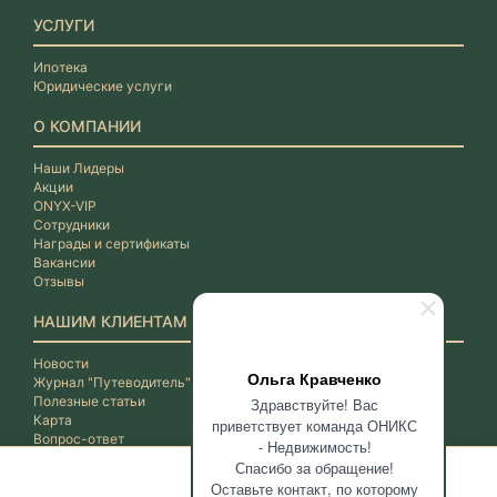
УСЛУГИ
Ипотека
Юридические услуги
О КОМПАНИИ
Наши Лидеры
Акции
ONYX-VIP
Сотрудники
Награды и сертификаты
Вакансии
Отзывы
НАШИМ КЛИЕНТАМ
Новости
Ольга Кравченко
Журнал "Путеводитель"
Полезные статьи
Здравствуйте! Вас
Карта
приветствует команда ОНИКС
Вопрос-ответ
- Недвижимость!
Спасибо за обращение!
Оставьте контакт, по которому