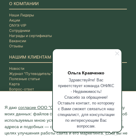
О КОМПАНИИ
Наши Лидеры
Акции
ONYX-VIP
Сотрудники
Награды и сертификаты
Вакансии
Отзывы
НАШИМ КЛИЕНТАМ
Новости
Ольга Кравченко
Журнал "Путеводитель"
Полезные статьи
Здравствуйте! Вас
Карта
приветствует команда ОНИКС
Вопрос-ответ
- Недвижимость!
Спасибо за обращение!
Оставьте контакт, по которому
Я даю
согласие ООО "ОНИКС-Недвижимость"
на обработку
с Вами сможет связаться наш
моих данных: файлов cookie, сведений о моих действиях, об
специалист, для консультации
используемых мною устройствах, даты и время сессии, IP-
по интересующим Вас
вопросам.
адреса и подобных — с помощью метрических программ в
целях улучшения работы сайта и его маркетинга. Если вы не