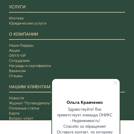
УСЛУГИ
Ипотека
Юридические услуги
О КОМПАНИИ
Наши Лидеры
Акции
ONYX-VIP
Сотрудники
Награды и сертификаты
Вакансии
Отзывы
НАШИМ КЛИЕНТАМ
Новости
Ольга Кравченко
Журнал "Путеводитель"
Полезные статьи
Здравствуйте! Вас
Карта
приветствует команда ОНИКС
Вопрос-ответ
- Недвижимость!
Спасибо за обращение!
Оставьте контакт, по которому