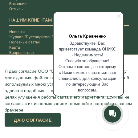
Вакансии
Отзывы
НАШИМ КЛИЕНТАМ
Новости
Ольга Кравченко
Журнал "Путеводитель"
Полезные статьи
Здравствуйте! Вас
Карта
приветствует команда ОНИКС
Вопрос-ответ
- Недвижимость!
Спасибо за обращение!
Оставьте контакт, по которому
Я даю
согласие ООО "ОНИКС-Недвижимость"
на обработку
с Вами сможет связаться наш
моих данных: файлов cookie, сведений о моих действиях, об
специалист, для консультации
используемых мною устройствах, даты и время сессии, IP-
по интересующим Вас
вопросам.
адреса и подобных — с помощью метрических программ в
целях улучшения работы сайта и его маркетинга. Если вы не
согласны с их использованием, поменяйте настройки в вашем
браузере.
Агентство "ОНИКС", недвижимость в Сочи, квартиры в Сочи
ДАЮ СОГЛАСИЕ
г. Сочи, ул.Навагинская, 3/4 (4 этаж), тел. +7 (862) 296-06-07
Политика конфиденциальности