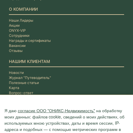
О КОМПАНИИ
Наши Лидеры
Акции
ONYX-VIP
Сотрудники
Награды и сертификаты
Вакансии
Отзывы
НАШИМ КЛИЕНТАМ
Новости
Журнал "Путеводитель"
Полезные статьи
Карта
Вопрос-ответ
Я даю
согласие ООО "ОНИКС-Недвижимость"
на обработку
моих данных: файлов cookie, сведений о моих действиях, об
используемых мною устройствах, даты и время сессии, IP-
адреса и подобных — с помощью метрических программ в