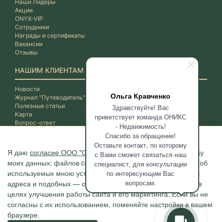
Наши Лидеры
Акции
ONYX-VIP
Сотрудники
Награды и сертификаты
Вакансии
Отзывы
НАШИМ КЛИЕНТАМ
Новости
Ольга Кравченко
Журнал "Путеводитель"
Полезные статьи
Здравствуйте! Вас
Карта
приветствует команда ОНИКС
Вопрос-ответ
- Недвижимость!
Спасибо за обращение!
Оставьте контакт, по которому
Я даю
согласие ООО "ОНИКС-Недвижимость"
на обработку
с Вами сможет связаться наш
моих данных: файлов cookie, сведений о моих действиях, об
специалист, для консультации
используемых мною устройствах, даты и время сессии, IP-
по интересующим Вас
вопросам.
адреса и подобных — с помощью метрических программ в
целях улучшения работы сайта и его маркетинга. Если вы не
согласны с их использованием, поменяйте настройки в вашем
браузере.