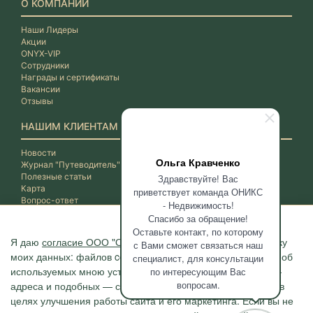
О КОМПАНИИ
Наши Лидеры
Акции
ONYX-VIP
Сотрудники
Награды и сертификаты
Вакансии
Отзывы
НАШИМ КЛИЕНТАМ
Новости
Ольга Кравченко
Журнал "Путеводитель"
Полезные статьи
Здравствуйте! Вас
Карта
приветствует команда ОНИКС
Вопрос-ответ
- Недвижимость!
Спасибо за обращение!
Оставьте контакт, по которому
Я даю
согласие ООО "ОНИКС-Недвижимость"
на обработку
с Вами сможет связаться наш
моих данных: файлов cookie, сведений о моих действиях, об
специалист, для консультации
используемых мною устройствах, даты и время сессии, IP-
по интересующим Вас
вопросам.
адреса и подобных — с помощью метрических программ в
целях улучшения работы сайта и его маркетинга. Если вы не