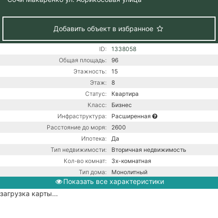
Добавить объект в избранное
ID:
1338058
Общая площадь:
96
Этажность:
15
Этаж:
8
Статус:
Квартира
Класс:
Бизнес
Инфраструктура:
Расширенная
Расстояние до моря:
2600
Ипотека:
Да
Тип недвижимости:
Вторичная недвижимость
Кол-во комнат:
3х-комнатная
Тип дома:
Монолитный
Показать все характеристики
Вид из окон:
На горы
загрузка карты...
Ремонт:
С ремонтом
Балкон:
Есть
Газ / Центральная канализация /