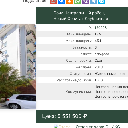
Поделиться:
Сочи Центральный район,
Новый Сочи ул. Клубничная
ID:
150228
Мин. площадь:
18,9
Макс. площадь:
45,1
Этажность:
3
Класс:
Комфорт
Сдача проекта:
Сдан
Год сдачи:
2019
Статус дома:
Жилые помещения
Расстояние до моря:
1500
Центральная канали
Коммуникации:
Центральное водос
Центральное отопл
Цена: 5 551 500
Отдел продаж ОНИКС