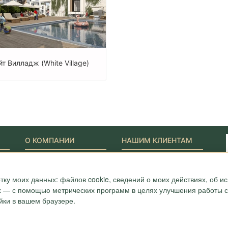
т Вилладж (White Village)
О КОМПАНИИ
НАШИМ КЛИЕНТАМ
Наши Лидеры
Новости
Акции
Журнал "Путеводитель"
ONYX-VIP
Полезные статьи
тку моих данных: файлов cookie, сведений о моих действиях, об 
Сотрудники
Карта
ых — с помощью метрических программ в целях улучшения работы са
Награды и сертификаты
Вопрос-ответ
йки в вашем браузере.
Вакансии
Отзывы