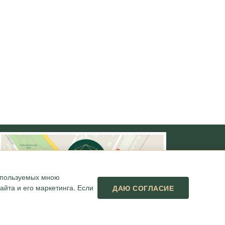
используемых мною
йта и его маркетинга. Если
ДАЮ СОГЛАСИЕ