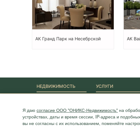
АК Гранд Парк на Несебрской
АК Вай
НЕДВИЖИМОСТЬ
УСЛУГИ
Новостройки
Ипотека
Квартиры
Юридические услуги
Дома
Я даю
согласие ООО "ОНИКС-Недвижимость"
на обрабо
Участки
устройствах, даты и время сессии, IP-адреса и подобн
Коммерция
вы не согласны с их использованием, поменяйте настро
Агентство "ОНИКС", недвижимость в Сочи, квартиры в Сочи