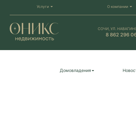
Услуги
О компании
СОЧИ, УЛ. НАВАГИН
8 862 296 0
Домовладения
Новос