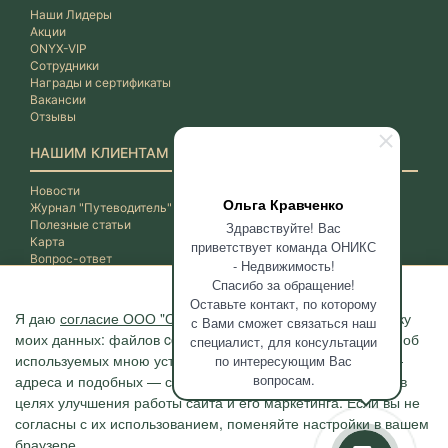
Наши Лидеры
Акции
ONYX-VIP
Сотрудники
Награды и сертификаты
Вакансии
Отзывы
НАШИМ КЛИЕНТАМ
Новости
Ольга Кравченко
Журнал "Путеводитель"
Полезные статьи
Здравствуйте! Вас
Карта
приветствует команда ОНИКС
Вопрос-ответ
- Недвижимость!
Спасибо за обращение!
Оставьте контакт, по которому
Я даю
согласие ООО "ОНИКС-Недвижимость"
на обработку
с Вами сможет связаться наш
моих данных: файлов cookie, сведений о моих действиях, об
специалист, для консультации
используемых мною устройствах, даты и время сессии, IP-
по интересующим Вас
вопросам.
адреса и подобных — с помощью метрических программ в
целях улучшения работы сайта и его маркетинга. Если вы не
согласны с их использованием, поменяйте настройки в вашем
браузере.