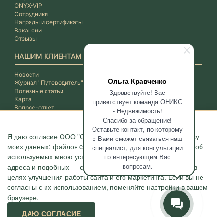
ONYX-VIP
Сотрудники
Награды и сертификаты
Вакансии
Отзывы
НАШИМ КЛИЕНТАМ
Новости
Ольга Кравченко
Журнал "Путеводитель"
Полезные статьи
Здравствуйте! Вас
Карта
приветствует команда ОНИКС
Вопрос-ответ
- Недвижимость!
Спасибо за обращение!
Оставьте контакт, по которому
Я даю
согласие ООО "ОНИКС-Недвижимость"
на обработку
с Вами сможет связаться наш
моих данных: файлов cookie, сведений о моих действиях, об
специалист, для консультации
используемых мною устройствах, даты и время сессии, IP-
по интересующим Вас
вопросам.
адреса и подобных — с помощью метрических программ в
целях улучшения работы сайта и его маркетинга. Если вы не
согласны с их использованием, поменяйте настройки в вашем
браузере.
Агентство "ОНИКС", недвижимость в Сочи, квартиры в Сочи
ДАЮ СОГЛАСИЕ