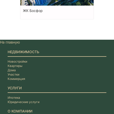
ЖК Босфор
На главную
НЕДВИЖИМОСТЬ
Новостройки
Квартиры
Дома
Участки
Коммерция
УСЛУГИ
Ипотека
Юридические услуги
О КОМПАНИИ