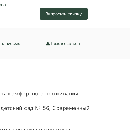
вна
Запросить скидку
ть письмо
Пожаловаться
 для комфортного проживания.
й детский сад № 56, Современный
жими овощами и фруктами.