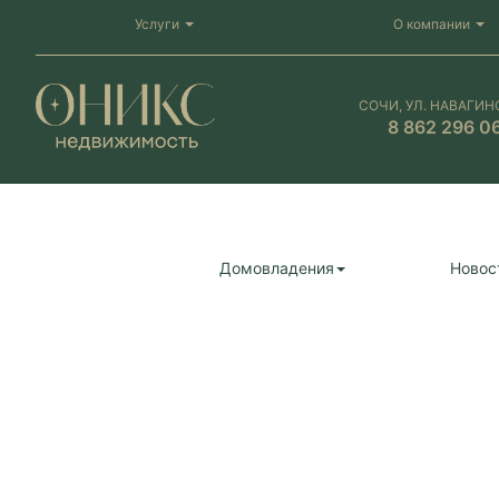
Услуги
О компании
СОЧИ, УЛ. НАВАГИН
8 862 296 0
Домовладения
Новос