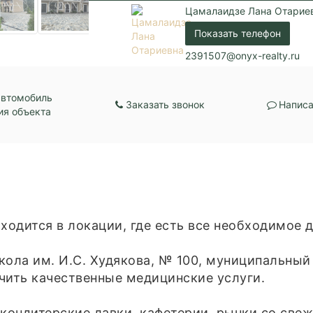
Цамалаидзе Лана Отарие
Показать телефон
2391507@onyx-realty.ru
автомобиль
Заказать звонок
Написа
ия объекта
аходится в локации, где есть все необходимое
кола им. И.С. Худякова, № 100, муниципальны
чить качественные медицинские услуги.
кондитерские лавки, кафетерии, рынки со све