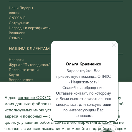
Наши Лидеры
Акции
ONYX-VIP
Сотрудники
Награды и сертификаты
Вакансии
Отзывы
НАШИМ КЛИЕНТАМ
Новости
Ольга Кравченко
Журнал "Путеводитель"
Полезные статьи
Здравствуйте! Вас
Карта
приветствует команда ОНИКС
Вопрос-ответ
- Недвижимость!
Спасибо за обращение!
Оставьте контакт, по которому
Я даю
согласие ООО "ОНИКС-Недвижимость"
на обработку
с Вами сможет связаться наш
моих данных: файлов cookie, сведений о моих действиях, об
специалист, для консультации
используемых мною устройствах, даты и время сессии, IP-
по интересующим Вас
вопросам.
адреса и подобных — с помощью метрических программ в
целях улучшения работы сайта и его маркетинга. Если вы не
согласны с их использованием, поменяйте настройки в вашем