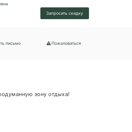
евна
Запросить скидку
ть письмо
Пожаловаться
продуманную зону отдыха!