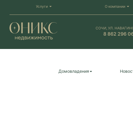
Услуги
О компании
СОЧИ, УЛ. НАВАГИН
8 862 296 0
Домовладения
Новос