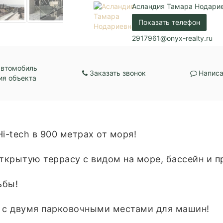
Асландия Тамара Нодари
Показать телефон
2917961@onyx-realty.ru
автомобиль
Заказать звонок
Написа
ия объекта
i-tech в 900 метрах от моря!
открытую террасу с видом на море, бассейн и 
ьбы!
е с двумя парковочными местами для машин!