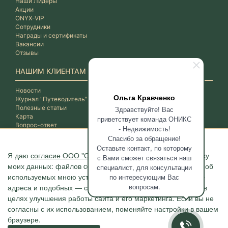
Наши Лидеры
Акции
ONYX-VIP
Сотрудники
Награды и сертификаты
Вакансии
Отзывы
НАШИМ КЛИЕНТАМ
Новости
Ольга Кравченко
Журнал "Путеводитель"
Полезные статьи
Здравствуйте! Вас
Карта
приветствует команда ОНИКС
Вопрос-ответ
- Недвижимость!
Спасибо за обращение!
Оставьте контакт, по которому
Я даю
согласие ООО "ОНИКС-Недвижимость"
на обработку
с Вами сможет связаться наш
моих данных: файлов cookie, сведений о моих действиях, об
специалист, для консультации
используемых мною устройствах, даты и время сессии, IP-
по интересующим Вас
вопросам.
адреса и подобных — с помощью метрических программ в
целях улучшения работы сайта и его маркетинга. Если вы не
согласны с их использованием, поменяйте настройки в вашем
браузере.