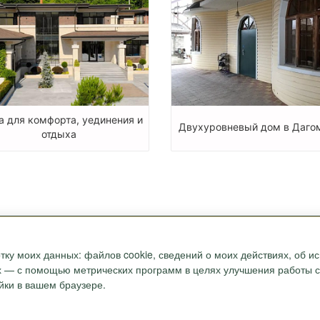
а для комфорта, уединения и
Двухуровневый дом в Даго
отдыха
О КОМПАНИИ
НАШИМ КЛИЕНТАМ
тку моих данных: файлов cookie, сведений о моих действиях, об 
Наши Лидеры
Новости
ых — с помощью метрических программ в целях улучшения работы са
Акции
Журнал "Путеводитель"
йки в вашем браузере.
ONYX-VIP
Полезные статьи
Сотрудники
Карта
Награды и сертификаты
Вопрос-ответ