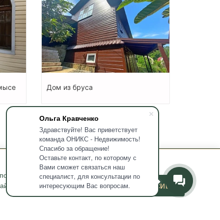
мысе
Дом из бруса
Ольга Кравченко
Здравствуйте! Вас приветствует
команда ОНИКС - Недвижимость!
Спасибо за обращение!
Оставьте контакт, по которому с
Вами сможет связаться наш
используемых мною
специалист, для консультации по
йта и его маркетинга. Если
ДАЮ СОГЛАСИЕ
интересующим Вас вопросам.