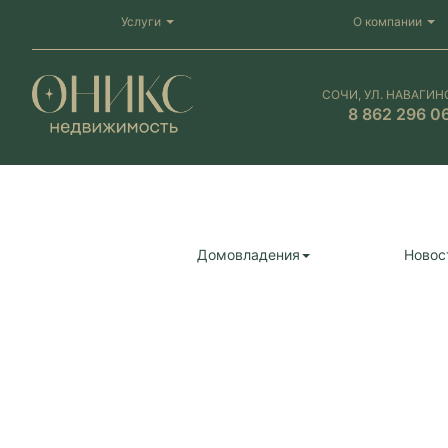
Услуги
О компании
СОЧИ, УЛ. НАВАГИН
8 862 296 0
Домовладения
Новос