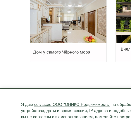
Вилл
Дом у самого Чёрного моря
НЕДВИЖИМОСТЬ
УСЛУГИ
Я даю
согласие ООО "ОНИКС-Недвижимость"
на обрабо
Новостройки
Ипотека
устройствах, даты и время сессии, IP-адреса и подобн
Квартиры
Юридические услуги
вы не согласны с их использованием, поменяйте настро
Дома
Участки
Коммерция