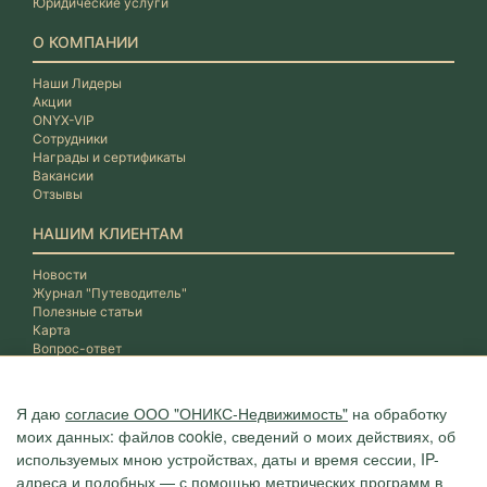
Юридические услуги
О КОМПАНИИ
Наши Лидеры
Акции
ONYX-VIP
Сотрудники
Награды и сертификаты
Вакансии
Отзывы
НАШИМ КЛИЕНТАМ
Новости
Журнал "Путеводитель"
Полезные статьи
Карта
Вопрос-ответ
Я даю
согласие ООО "ОНИКС-Недвижимость"
на обработку
моих данных: файлов cookie, сведений о моих действиях, об
используемых мною устройствах, даты и время сессии, IP-
адреса и подобных — с помощью метрических программ в