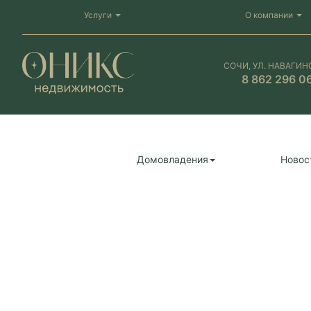
Услуги
О компании
СОЧИ, УЛ. НАВАГИН
8 862 296 0
Домовладения
Новос