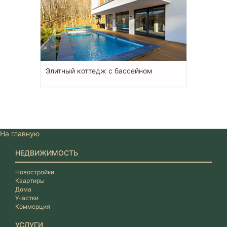
Элитный коттедж с бассейном
На главную
НЕДВИЖИМОСТЬ
Новостройки
Квартиры
Дома
Участки
Коммерция
УСЛУГИ