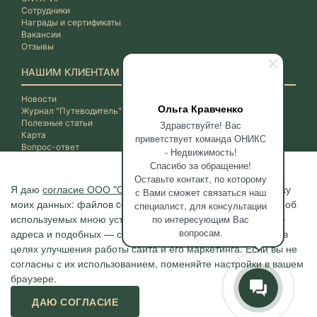
Сотрудники
Награды и сертификаты
Вакансии
Отзывы
НАШИМ КЛИЕНТАМ
Новости
Ольга Кравченко
Журнал "Путеводитель"
Полезные статьи
Здравствуйте! Вас
Карта
приветствует команда ОНИКС
Вопрос-ответ
- Недвижимость!
Спасибо за обращение!
Оставьте контакт, по которому
Я даю
согласие ООО "ОНИКС-Недвижимость"
на обработку
с Вами сможет связаться наш
моих данных: файлов cookie, сведений о моих действиях, об
специалист, для консультации
используемых мною устройствах, даты и время сессии, IP-
по интересующим Вас
вопросам.
адреса и подобных — с помощью метрических программ в
целях улучшения работы сайта и его маркетинга. Если вы не
согласны с их использованием, поменяйте настройки в вашем
браузере.
Агентство "ОНИКС", недвижимость в Сочи, квартиры в Сочи
ДАЮ СОГЛАСИЕ
г. Сочи, ул.Навагинская, 3/4 (4 этаж), тел. +7 (862) 296-06-07