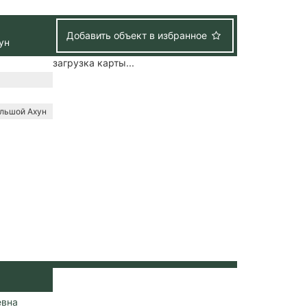
Добавить объект в избранное
ун
загрузка карты...
ольшой Ахун
евна