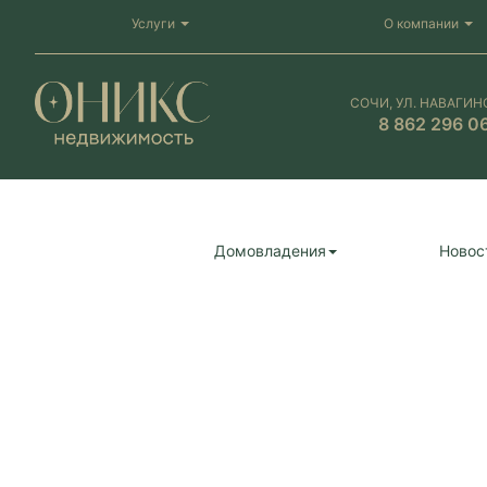
Услуги
О компании
СОЧИ, УЛ. НАВАГИН
8 862 296 0
Домовладения
Новос