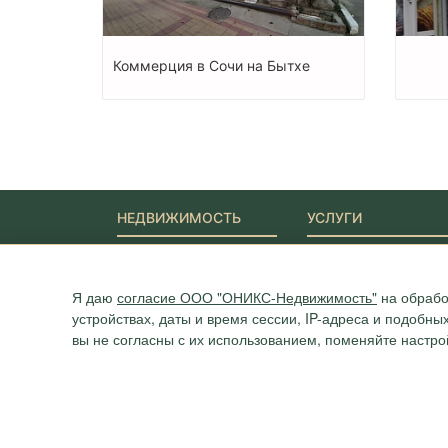
Коммерция в Сочи на Бытхе
НЕДВИЖИМОСТЬ
УСЛУГИ
Новостройки
Ипотека
Квартиры
Юридические услуги
Дома
Я даю
согласие ООО "ОНИКС-Недвижимость"
на обрабо
Участки
устройствах, даты и время сессии, IP-адреса и подобн
Коммерция
вы не согласны с их использованием, поменяйте настро
Агентство "ОНИКС", недвижимость в Сочи, квартиры в Сочи
г. Сочи, ул.Навагинская, 3/4 (4 этаж), тел. +7 (862) 296-06-0
Политика конфиденциальности