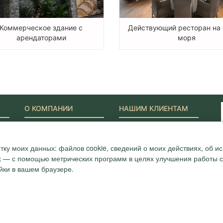
Коммерческое здание с
Действующий ресторан на 
арендаторами
моря
О КОМПАНИИ
НАШИМ КЛИЕНТАМ
Наши Лидеры
Новости
Акции
Журнал "Путеводитель"
ONYX-VIP
Полезные статьи
тку моих данных: файлов cookie, сведений о моих действиях, об 
Сотрудники
Карта
ых — с помощью метрических программ в целях улучшения работы са
Награды и сертификаты
Вопрос-ответ
йки в вашем браузере.
Вакансии
Отзывы
7