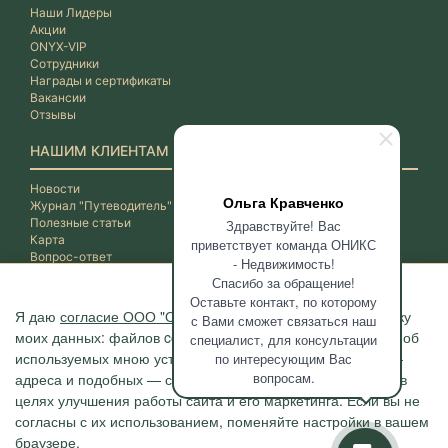
Наши Лидеры
Акции
ONYX-VIP
Сотрудники
Награды и сертификаты
Вакансии
Отзывы
НАШИМ КЛИЕНТАМ
Новости
Ольга Кравченко
Журнал "Путеводитель"
Полезные статьи
Здравствуйте! Вас
Карта
приветствует команда ОНИКС
Вопрос-ответ
- Недвижимость!
Спасибо за обращение!
Оставьте контакт, по которому
Я даю
согласие ООО "ОНИКС-Недвижимость"
на обработку
с Вами сможет связаться наш
моих данных: файлов cookie, сведений о моих действиях, об
специалист, для консультации
используемых мною устройствах, даты и время сессии, IP-
по интересующим Вас
вопросам.
адреса и подобных — с помощью метрических программ в
целях улучшения работы сайта и его маркетинга. Если вы не
согласны с их использованием, поменяйте настройки в вашем
браузере.