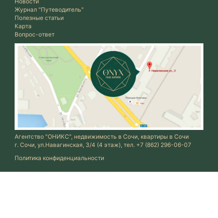
Новости
Журнал "Путеводитель"
Полезные статьи
Карта
Вопрос-ответ
Агентство "ОНИКС", недвижимость в Сочи, квартиры в Сочи
г. Сочи, ул.Навагинская, 3/4 (4 этаж), тел. +7 (862) 296-06-07
Политика конфиденциальности