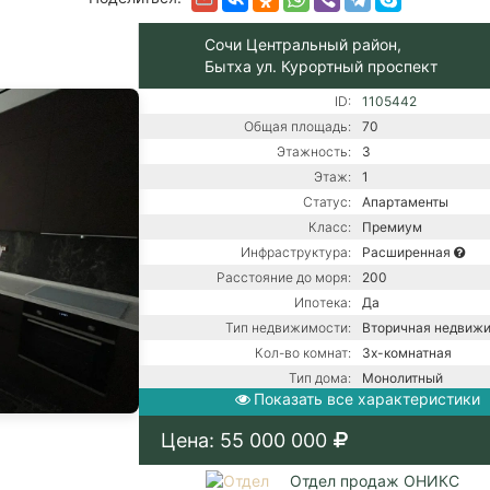
Сочи Центральный район,
Бытха ул. Курортный проспект
ID:
1105442
Общая площадь:
70
Этажность:
3
Этаж:
1
Статус:
Апартаменты
Класс:
Премиум
Инфраструктура:
Расширенная
Расстояние до моря:
200
Ипотека:
Да
Тип недвижимости:
Вторичная недвиж
Кол-во комнат:
3х-комнатная
Тип дома:
Монолитный
Показать все характеристики
Ремонт:
С ремонтом
Центральная канали
Цена: 55 000 000
Коммуникации:
Центральное водос
Центральное отопл
Отдел продаж ОНИКС