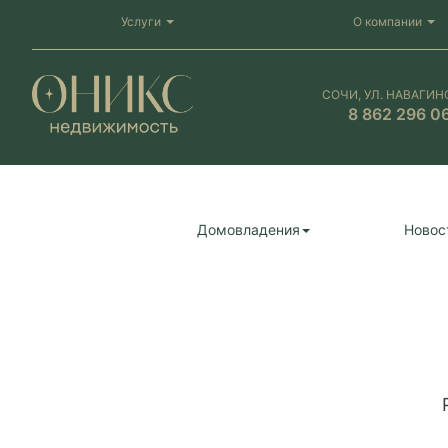
Услуги
О компании
СОЧИ, УЛ. НАВАГИН
8 862 296 0
Домовладения
Новос