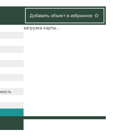
Добавить объект в избранное
загрузка карты...
имость
зация /
набжение /
ение