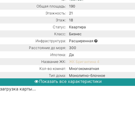
Общая площадь:
190
Этажность:
21
Этаж:
18
Статус:
Квартира
Класс:
Бизнес
Инфраструктура:
Расширенная
Расстояние до моря:
300
Ипотека:
Да
Название ЖК:
ЖК Бригантина 4
Кол-во комнат:
Многокомнатная
Тип дома:
Монолитно-блочное
Показать все характеристики
Ремонт:
С ремонтом
загрузка карты...
Центральная канализация /
Коммуникации:
Центральное водоснабжение /
Центральное отопление