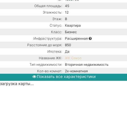
Общая площадь:
45
Этажность:
12
Этаж:
8
Статус:
Квартира
Класс:
Бизнес
Инфраструктура:
Расширенная
Расстояние до моря:
850
Ипотека:
Да
Название ЖК:
ЖК Сокол
Тип недвижимости:
Вторичная недвижимость
Кол-во комнат:
2х-комнатная
Показать все характеристики
Тип дома:
Монолитный
загрузка карты...
Ремонт:
С ремонтом
Газ / Центральная канализация /
Коммуникации:
Центральное водоснабжение /
Центральное отопление