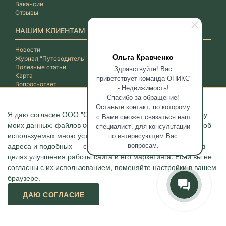
Вакансии
Отзывы
НАШИМ КЛИЕНТАМ
Новости
Ольга Кравченко
Журнал "Путеводитель"
Полезные статьи
Здравствуйте! Вас
Карта
приветствует команда ОНИКС
Вопрос-ответ
- Недвижимость!
Спасибо за обращение!
Оставьте контакт, по которому
Я даю
согласие ООО "ОНИКС-Недвижимость"
на обработку
с Вами сможет связаться наш
моих данных: файлов cookie, сведений о моих действиях, об
специалист, для консультации
используемых мною устройствах, даты и время сессии, IP-
по интересующим Вас
вопросам.
адреса и подобных — с помощью метрических программ в
целях улучшения работы сайта и его маркетинга. Если вы не
согласны с их использованием, поменяйте настройки в вашем
браузере.
Агентство "ОНИКС", недвижимость в Сочи, квартиры в Сочи
ДАЮ СОГЛАСИЕ
г. Сочи, ул.Навагинская, 3/4 (4 этаж), тел. +7 (862) 296-06-07
Политика конфиденциальности