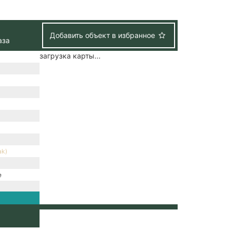
Добавить объект в избранное
аза
загрузка карты...
ak)
е
нтральная
ральное