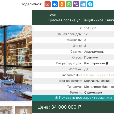
Поделиться:
Сочи
Красная поляна ул. Защитников Кавк
ID:
1543911
Общая площадь:
120
Этажность:
3
Этаж:
3
Статус:
Апартаменты
Класс:
Премиум
Инфраструктура:
Расширенная
Ипотека:
Да
Название ЖК:
ГК Сан Пик (Sun Pe
Кол-во комнат:
Многокомнатная
Тип дома:
Монолитно-блочно
Ремонт:
С ремонтом
Показать все характеристики
Газовый котел / Це
Коммуникации:
канализация / Цент
Цена: 34 000 000
водоснабжение