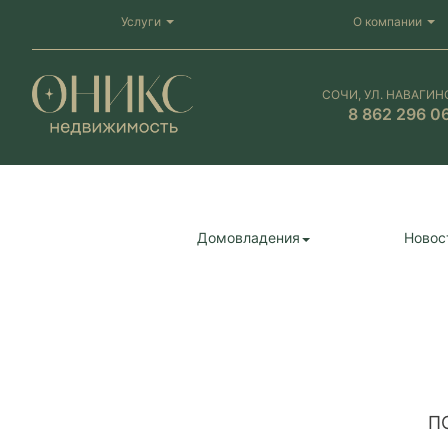
Услуги
О компании
СОЧИ, УЛ. НАВАГИН
8 862 296 0
Домовладения
Новос
П