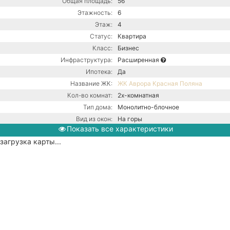
Общая площадь:
56
Этажность:
6
Этаж:
4
Статус:
Квартира
Класс:
Бизнес
Инфраструктура:
Расширенная
Ипотека:
Да
Название ЖК:
ЖК Аврора Красная Поляна
Кол-во комнат:
2х-комнатная
Тип дома:
Монолитно-блочное
Вид из окон:
На горы
Показать все характеристики
Ремонт:
С ремонтом
загрузка карты...
Балкон:
Есть
Центральная канализация /
Коммуникации:
Центральное водоснабжение /
Центральное отопление
Парковка:
Придомовая