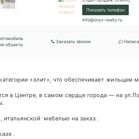
Центральное отопл
Показать телефон
info@onyx-realty.ru
автомобиль
Заказать звонок
Написа
ия объекта
 категории «элит», что обеспечивает жильцам
ся в Центре, в самом сердце города — на ул.Па
ы.
, итальянской мебелью на заказ .
азе .