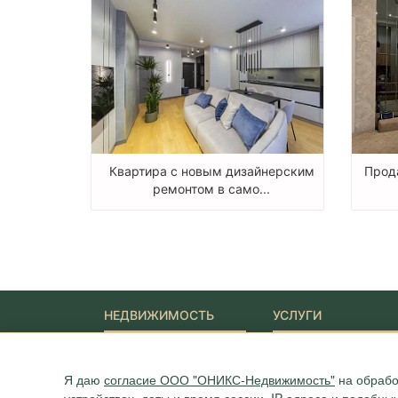
Квартира с новым дизайнерским
Прода
ремонтом в само...
НЕДВИЖИМОСТЬ
УСЛУГИ
Новостройки
Ипотека
Квартиры
Юридические услуги
Я даю
согласие ООО "ОНИКС-Недвижимость"
на обрабо
Дома
Участки