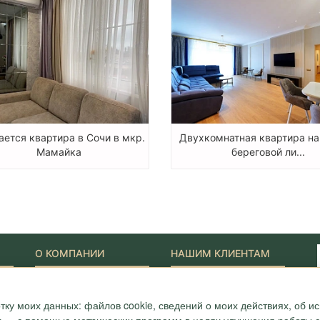
ется квартира в Сочи в мкр.
Двухкомнатная квартира на
Мамайка
береговой ли...
О КОМПАНИИ
НАШИМ КЛИЕНТАМ
Наши Лидеры
Новости
Акции
Журнал "Путеводитель"
тку моих данных: файлов cookie, сведений о моих действиях, об 
ONYX-VIP
Полезные статьи
Сотрудники
Карта