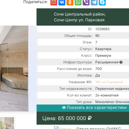
Поделиться:
Сочи Центральный район,
Сочи-Центр ул. Парковая
ID:
1059683
Общая площадь:
90
Этаж:
7
Статус:
Квартира
Класс:
Премиум
Инфраструктура:
Расширенная
Расстояние до моря:
700
Ипотека:
Да
Название ЖК:
ЖК на Парковой
Тип недвижимости:
Первичная недвиж
Кол-во комнат:
2х-комнатная
Тип дома:
Монолитно-блочно
Показать все характеристики
Ремонт:
С ремонтом
Газ / Газовый котел 
Цена: 65 000 000
Центральная канали
Коммуникации:
Центральное водос
Отдел продаж ОНИКС