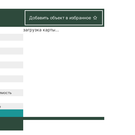
Добавить объект в избранное
загрузка карты...
имость
е
/
зация /
набжение /