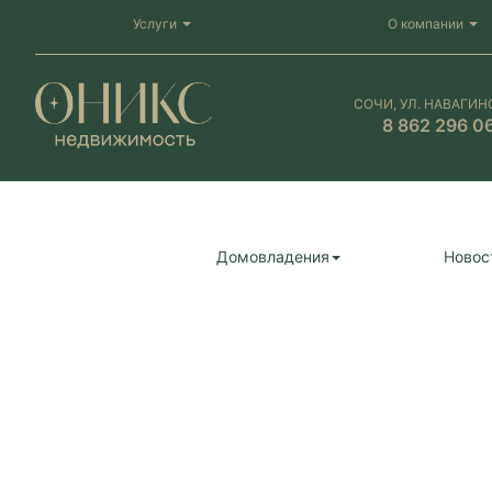
Услуги
О компании
СОЧИ, УЛ. НАВАГИН
8 862 296 0
Домовладения
Новос