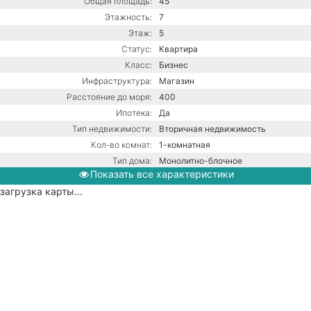
Общая площадь:
45
Этажность:
7
Этаж:
5
Статус:
Квартира
Класс:
Бизнес
Инфраструктура:
Магазин
Расстояние до моря:
400
Ипотека:
Да
Тип недвижимости:
Вторичная недвижимость
Кол-во комнат:
1-комнатная
Тип дома:
Монолитно-блочное
Показать все характеристики
Ремонт:
С ремонтом
загрузка карты...
Центральная канализация /
Коммуникации:
Центральное водоснабжение /
Центральное отопление