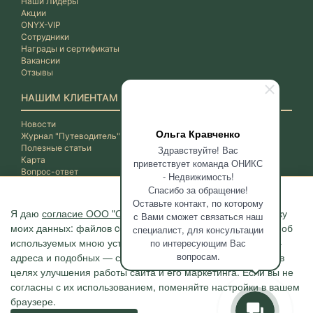
Наши Лидеры
Акции
ONYX-VIP
Сотрудники
Награды и сертификаты
Вакансии
Отзывы
НАШИМ КЛИЕНТАМ
Новости
Ольга Кравченко
Журнал "Путеводитель"
Полезные статьи
Здравствуйте! Вас
Карта
приветствует команда ОНИКС
Вопрос-ответ
- Недвижимость!
Спасибо за обращение!
Оставьте контакт, по которому
Я даю
согласие ООО "ОНИКС-Недвижимость"
на обработку
с Вами сможет связаться наш
моих данных: файлов cookie, сведений о моих действиях, об
специалист, для консультации
используемых мною устройствах, даты и время сессии, IP-
по интересующим Вас
вопросам.
адреса и подобных — с помощью метрических программ в
целях улучшения работы сайта и его маркетинга. Если вы не
согласны с их использованием, поменяйте настройки в вашем
браузере.