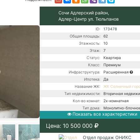
Сочи Адлерский район,
Адлер-Центр ул. Тюльпанов
ID:
173478
Общая площадь:
62
Этажность:
10
Этаж:
7
Статус:
Квартира
Класс:
Премиум
Инфраструктура:
Расширенная
Ипотека:
Да
Название ЖК:
ЖК Солнечный гор
Тип недвижимости:
Вторичная недвиж
Кол-во комнат:
2х-комнатная
Тип дома:
Монолитно-блочно
Показать все характеристики
Ремонт:
С ремонтом
Газ / Газовый котел 
Цена: 10 500 000
Центральная канали
Коммуникации:
Центральное водос
Отдел продаж ОНИКС
Центральное отопл