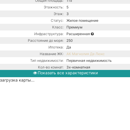
Общая площадь:
115
Этажность:
5
Этаж:
3
Статус:
Жилое помещение
Класс:
Премиум
Инфраструктура:
Расширенная
Расстояние до моря:
250
Ипотека:
Да
Название ЖК:
АК Магнолия Де Люкс
Тип недвижимости:
Первичная недвижимость
Кол-во комнат:
3х-комнатная
Показать все характеристики
Тип дома:
Монолитно-блочное
загрузка карты...
Ремонт:
С ремонтом
Газ / Газовый котел / Центральная
канализация / Центральное
Коммуникации:
водоснабжение / Центральное
отопление