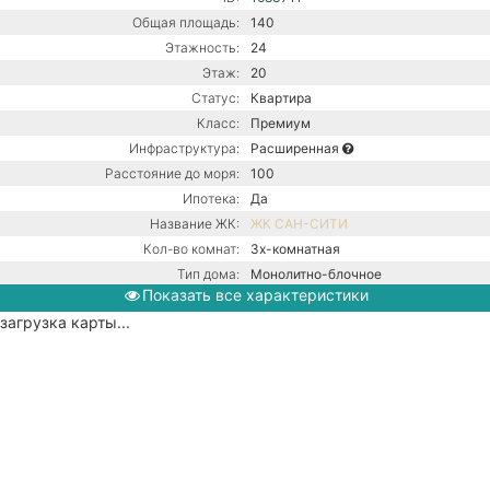
Общая площадь:
140
Этажность:
24
Этаж:
20
Статус:
Квартира
Класс:
Премиум
Инфраструктура:
Расширенная
Расстояние до моря:
100
Ипотека:
Да
Название ЖК:
ЖК САН-СИТИ
Кол-во комнат:
3х-комнатная
Тип дома:
Монолитно-блочное
Показать все характеристики
Ремонт:
С ремонтом
загрузка карты...
Центральная канализация /
Коммуникации:
Центральное водоснабжение /
Центральное отопление