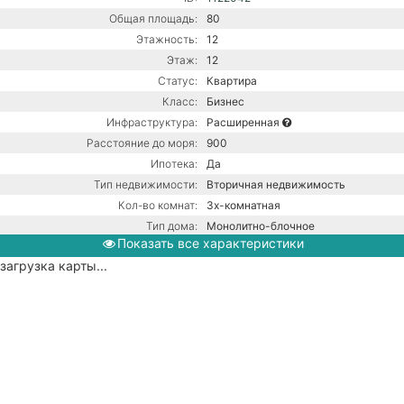
Общая площадь:
80
Этажность:
12
Этаж:
12
Статус:
Квартира
Класс:
Бизнес
Инфраструктура:
Расширенная
Расстояние до моря:
900
Ипотека:
Да
Тип недвижимости:
Вторичная недвижимость
Кол-во комнат:
3х-комнатная
Тип дома:
Монолитно-блочное
Показать все характеристики
Вид из окон:
На горы
загрузка карты...
Ремонт:
С ремонтом
Балкон:
Есть
Газовый котел / Центральная
канализация / Центральное
Коммуникации:
водоснабжение / Центральное
отопление
Парковка:
Придомовая