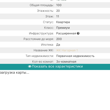
Общая площадь:
100
Этажность:
20
Этаж:
11
Статус:
Квартира
Класс:
Премиум
Инфраструктура:
Расширенная
Расстояние до моря:
200
Ипотека:
Да
Название ЖК:
ЖК Нагорная 1
Тип недвижимости:
Первичная недвижимость
Кол-во комнат:
3х-комнатная
Показать все характеристики
Тип дома:
Монолитный
загрузка карты...
Ремонт:
Без ремонта
Центральная канализация /
Коммуникации:
Центральное водоснабжение /
Центральное отопление