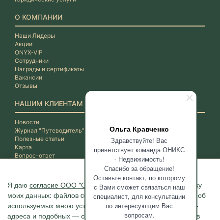
О КОМПАНИИ
Наши Лидеры
Акции
ONYX-VIP
Сотрудники
Награды и сертификаты
Вакансии
Отзывы
НАШИМ КЛИЕНТАМ
Новости
Ольга Кравченко
Журнал "Путеводитель"
Полезные статьи
Здравствуйте! Вас
Карта
приветствует команда ОНИКС
Вопрос-ответ
- Недвижимость!
Спасибо за обращение!
Оставьте контакт, по которому
Я даю
согласие ООО "ОНИКС-Недвижимость"
на обработку
с Вами сможет связаться наш
моих данных: файлов cookie, сведений о моих действиях, об
специалист, для консультации
используемых мною устройствах, даты и время сессии, IP-
по интересующим Вас
вопросам.
адреса и подобных — с помощью метрических программ в