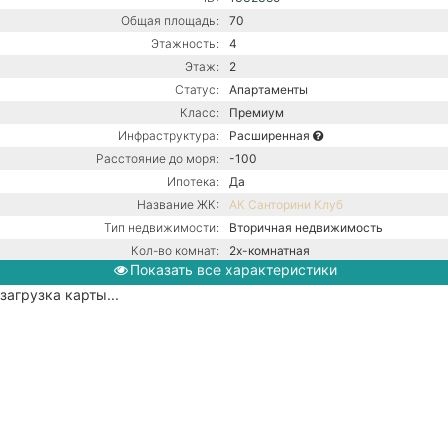
Общая площадь:
70
Этажность:
4
Этаж:
2
Статус:
Апартаменты
Класс:
Премиум
Инфраструктура:
Расширенная
Расстояние до моря:
-100
Ипотека:
Да
Название ЖК:
АК Санторини Клуб
Тип недвижимости:
Вторичная недвижимость
Кол-во комнат:
2х-комнатная
Показать все характеристики
Тип дома:
Монолитно-блочное
загрузка карты...
Ремонт:
С ремонтом
Центральная канализация /
Коммуникации:
Центральное водоснабжение /
Центральное отопление