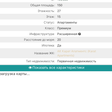
Общая площадь:
150
Этажность:
27
Этаж:
15
Статус:
Апартаменты
Класс:
Премиум
Инфраструктура:
Расширенная
Расстояние до моря:
20
Ипотека:
Да
АК Карат Апатментс (Karat
Название ЖК:
Apartments)
Тип недвижимости:
Первичная недвижимость
Кол-во комнат:
2х-комнатная
Показать все характеристики
Тип дома:
Монолитный
загрузка карты...
Ремонт:
С ремонтом
Центральная канализация /
Коммуникации:
Центральное водоснабжение