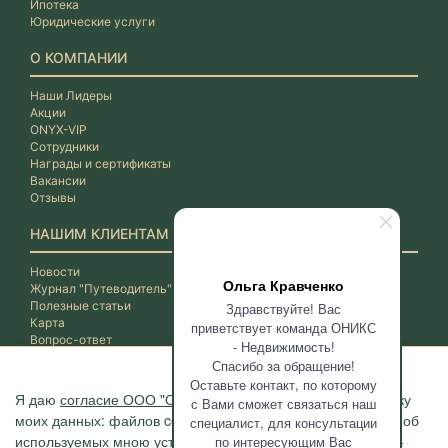
Ипотека
Юридические услуги
О КОМПАНИИ
Наши Лидеры
Акции
ONYX-VIP
Сотрудники
Награды и сертификаты
Вакансии
Отзывы
НАШИМ КЛИЕНТАМ
Новости
Ольга Кравченко
Журнал "Путеводитель"
Полезные статьи
Здравствуйте! Вас
Карта
приветствует команда ОНИКС
Вопрос-ответ
- Недвижимость!
Спасибо за обращение!
Оставьте контакт, по которому
Я даю
согласие ООО "ОНИКС-Недвижимость"
на обработку
с Вами сможет связаться наш
моих данных: файлов cookie, сведений о моих действиях, об
специалист, для консультации
используемых мною устройствах, даты и время сессии, IP-
по интересующим Вас