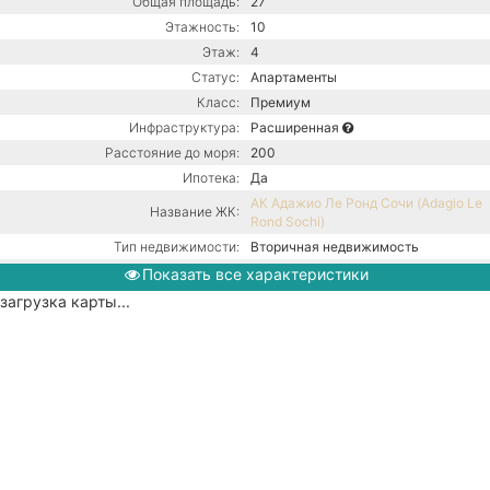
Общая площадь:
27
Этажность:
10
Этаж:
4
Статус:
Апартаменты
Класс:
Премиум
Инфраструктура:
Расширенная
Расстояние до моря:
200
Ипотека:
Да
АК Адажио Ле Ронд Сочи (Adagio Le
Название ЖК:
Rond Sochi)
Тип недвижимости:
Вторичная недвижимость
Кол-во комнат:
Студия
Показать все характеристики
Тип дома:
Монолитный
загрузка карты...
Ремонт:
С ремонтом
Газ / Центральная канализация /
Коммуникации:
Центральное водоснабжение