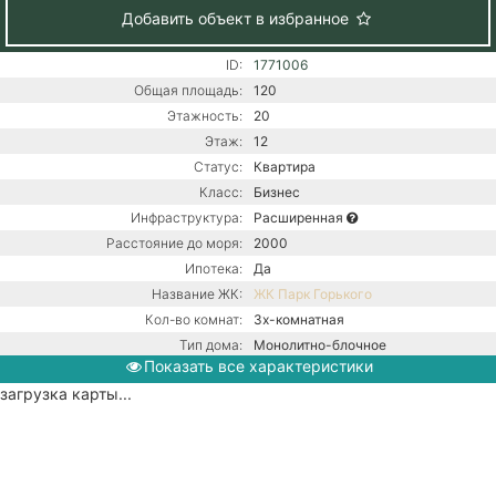
Добавить объект в избранное
ID:
1771006
Общая площадь:
120
Этажность:
20
Этаж:
12
Статус:
Квартира
Класс:
Бизнес
Инфраструктура:
Расширенная
Расстояние до моря:
2000
Ипотека:
Да
Название ЖК:
ЖК Парк Горького
Кол-во комнат:
3х-комнатная
Тип дома:
Монолитно-блочное
Показать все характеристики
Ремонт:
С ремонтом
загрузка карты...
Центральная канализация /
Коммуникации:
Центральное водоснабжение /
Центральное отопление