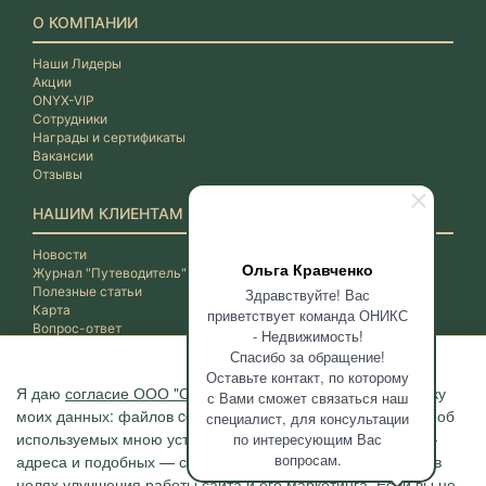
О КОМПАНИИ
Наши Лидеры
Акции
ONYX-VIP
Сотрудники
Награды и сертификаты
Вакансии
Отзывы
НАШИМ КЛИЕНТАМ
Новости
Ольга Кравченко
Журнал "Путеводитель"
Полезные статьи
Здравствуйте! Вас
Карта
приветствует команда ОНИКС
Вопрос-ответ
- Недвижимость!
Спасибо за обращение!
Оставьте контакт, по которому
Я даю
согласие ООО "ОНИКС-Недвижимость"
на обработку
с Вами сможет связаться наш
моих данных: файлов cookie, сведений о моих действиях, об
специалист, для консультации
используемых мною устройствах, даты и время сессии, IP-
по интересующим Вас
вопросам.
адреса и подобных — с помощью метрических программ в
целях улучшения работы сайта и его маркетинга. Если вы не