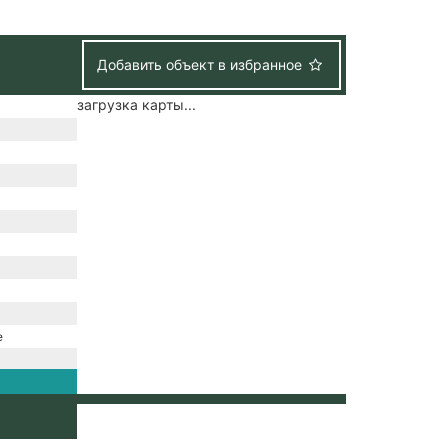
Добавить объект в избранное
загрузка карты...
е
канализация /
набжение /
ение