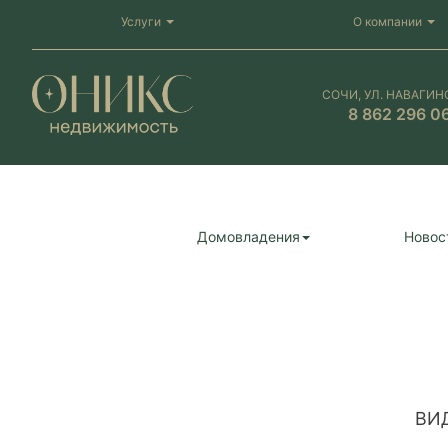
Услуги
О компании
СОЧИ, УЛ. НАВАГИН
8 862 296 0
Домовладения
Новос
ВИ