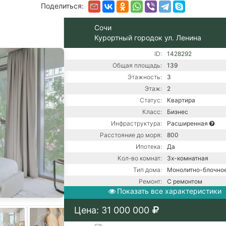
Поделиться:
Сочи
Курортный городок ул. Ленина
ID:
1428292
Общая площадь:
139
Этажность:
3
Этаж:
2
Статус:
Квартира
Класс:
Бизнес
Инфраструктура:
Расширенная
Расстояние до моря:
800
Ипотека:
Да
Кол-во комнат:
3х-комнатная
Тип дома:
Монолитно-блочно
Ремонт:
С ремонтом
Показать все характеристики
Газ / Центральная 
Коммуникации:
Центральное водос
Цена: 31 000 000
Центральное отопл